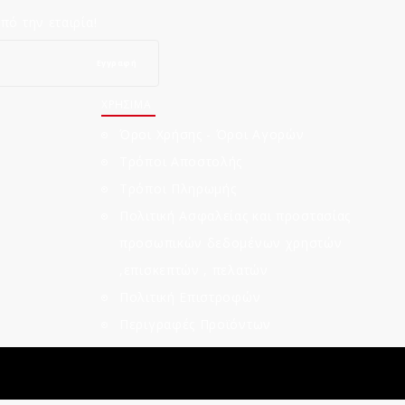
ό την εταιρία!
Εγγραφή
ΧΡΗΣΙΜΑ
Όροι Χρήσης - Όροι Αγορών
Τρόποι Αποστολής
Τρόποι Πληρωμής
Πολιτική Ασφαλείας και προστασίας
προσωπικών δεδομένων χρηστών
,επισκεπτών , πελατών
Πολιτική Επιστροφών
Περιγραφές Προϊόντων