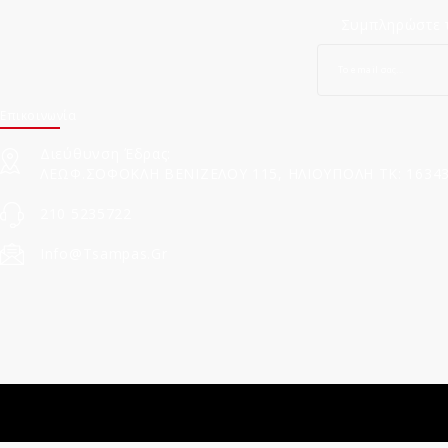
Συμπληρώστε τ
Επικοινωνία
Διεύθυνση Έδρας:
ΛΕΩΦ.ΣΟΦΟΚΛΗ ΒΕΝΙΖΕΛΟΥ 115, ΗΛΙΟΥΠΟΛΗ ΤΚ: 1634
210 5235722
Info@tsampas.gr