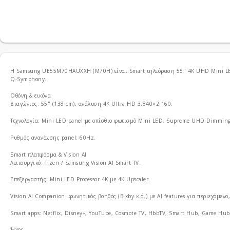
Η Samsung UE55M70HAUXXH (M70H) είναι Smart τηλεόραση 55" 4K UHD Mini LED HD
Q‑Symphony.
Οθόνη & εικόνα
Διαγώνιος: 55" (138 cm), ανάλυση 4K Ultra HD 3.840×2.160.
Τεχνολογία: Mini LED panel με οπίσθιο φωτισμό Mini LED, Supreme UHD Dimming
Ρυθμός ανανέωσης panel: 60Hz.
Smart πλατφόρμα & Vision AI
Λειτουργικό: Tizen / Samsung Vision AI Smart TV.
Επεξεργαστής: Mini LED Processor 4K με 4K Upscaler.
Vision AI Companion: φωνητικός βοηθός (Bixby κ.ά.) με AI features για περιεχόμενο,
Smart apps: Netflix, Disney+, YouTube, Cosmote TV, HbbTV, Smart Hub, Game Hub, 
Ήχος