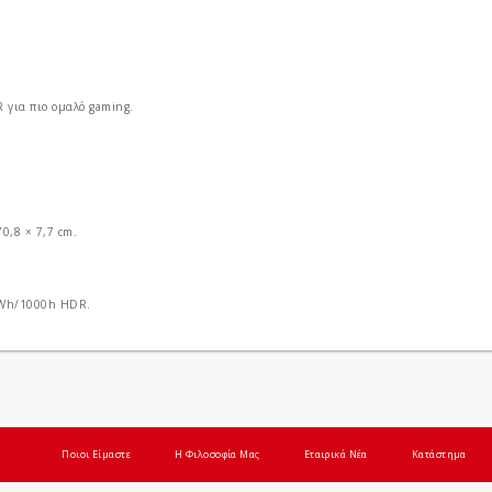
R για πιο ομαλό gaming.
0,8 × 7,7 cm.
 kWh/1000h HDR.
Ποιοι Είμαστε
Η Φιλοσοφία Μας
Εταιρικά Νέα
Κατάστημα