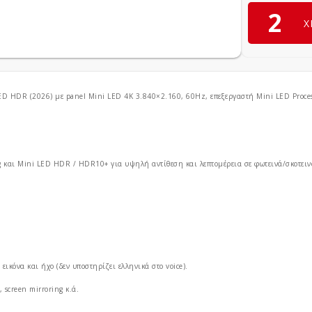
2
Χ
R (2026) με panel Mini LED 4K 3.840×2.160, 60Hz, επεξεργαστή Mini LED Processor
 και Mini LED HDR / HDR10+ για υψηλή αντίθεση και λεπτομέρεια σε φωτεινά/σκοτειν
 εικόνα και ήχο (δεν υποστηρίζει ελληνικά στο voice).
screen mirroring κ.ά.