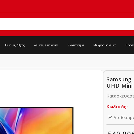
Εικόνα, Ήχος
Λευκές Συσκευές
Σκούπισμα
Μικροσυσκευές
Προσ
Samsung 
UHD Mini
Κατασκευαστ
Κωδικός:
Διαθέσιμ
540,00