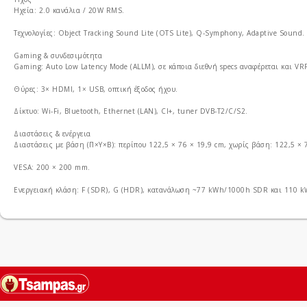
Ηχεία: 2.0 κανάλια / 20W RMS.
Τεχνολογίες: Object Tracking Sound Lite (OTS Lite), Q‑Symphony, Adaptive Sound.
Gaming & συνδεσιμότητα
Gaming: Auto Low Latency Mode (ALLM), σε κάποια διεθνή specs αναφέρεται και VR
Θύρες: 3× HDMI, 1× USB, οπτική έξοδος ήχου.
Δίκτυο: Wi‑Fi, Bluetooth, Ethernet (LAN), CI+, tuner DVB‑T2/C/S2.
Διαστάσεις & ενέργεια
Διαστάσεις με βάση (Π×Υ×Β): περίπου 122,5 × 76 × 19,9 cm, χωρίς βάση: 122,5 × 7
VESA: 200 × 200 mm.
Ενεργειακή κλάση: F (SDR), G (HDR), κατανάλωση ~77 kWh/1000h SDR και 110