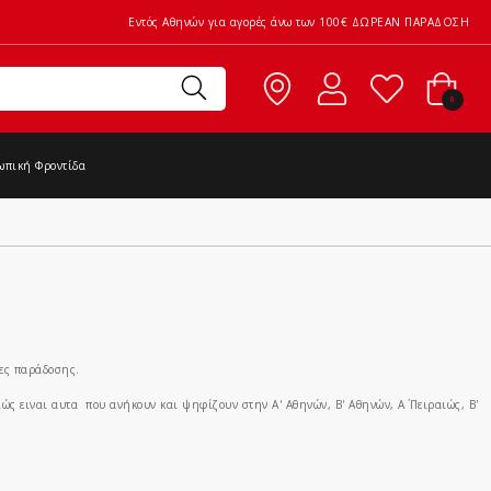
Εντός Αθηνών για αγορές άνω των 100€ ΔΩΡΕΑΝ ΠΑΡΑΔΟΣΗ
0
ωπική Φροντίδα
ρες παράδοσης.
ώς ειναι αυτα που ανήκουν και ψηφίζουν στην Α' Αθηνών, Β' Αθηνών, Α΄ Πειραιώς, Β'