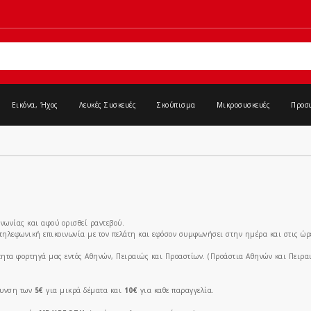
Εικόνα, Ήχος
Λευκές Συσκευές
Σκούπισμα
Μικροσυσκευές
Προσ
νωνίας και αφού ορισθεί ραντεβού.
ο τηλεφωνική επικοινωνία με τον πελάτη και εφόσον συμφωνήσει στην ημέρα και στις ώ
κτητα φορτηγά μας εντός Αθηνών, Πειραιώς και Προαστίων. (Προάστια Αθηνών και Πειραι
ρυνση των
5€
για μικρά δέματα και
10€
για καθε παραγγελία.