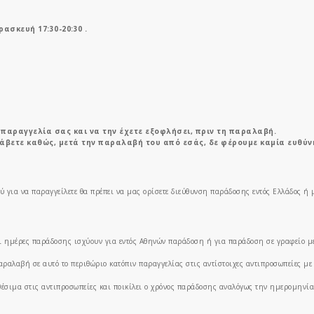
ασκευή 17:30-20:30 .
παραγγελία σας και να την έχετε εξοφλήσει, πριν τη παραλαβή.
άβετε καθώς, μετά την παραλαβή του από εσάς, δε φέρουμε καμία ευθύνη
ού για να παραγγείλετε θα πρέπει να μας ορίσετε διεύθυνση παράδοσης εντός Ελλάδος ή
ι ημέρες παράδοσης ισχύουν για εντός Αθηνών παράδοση ή για παράδοση σε γραφείο με
παραλαβή σε αυτό το περιθώριο κατόπιν παραγγελίας στις αντίστοιχες αντιπροσωπείες μ
αθέσιμα στις αντιπροσωπείες και ποικίλει ο χρόνος παράδοσης αναλόγως την ημερομηνί