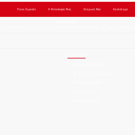
Ποιοι Είμαστε
Η Φιλοσοφία Μας
Εταιρικά Νέα
Κατάστημα
Newsletter
ο E-mail σας για να λαμβάνεται Νέα προϊόντα & Προσφορές απ
Η Εταιρία
Ποιοι Είμαστε
3
Η φιλοσοφία μας
Εταιρικά Νέα
Κατάστημα
Επικοινωνία