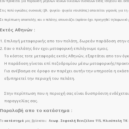
Εάν πρόκειται για παράδοση μεγάλων λευκών οικιακών συσκευών εκτός Ισογείου και εκ
Στις πολύ ογκώδεις συσκευές (βλ. ψυγεία- ψυγεία ντουλάπες) απαιτείται γερανός για τ
Σε περίπτωση αποστολής και ο πελάτης απουσιάζει (εφόσον έχει προηγηθεί τηλεφωνικό 
Εκτός Αθηνών :
Επιλογή μεταφορικής απο τον πελάτη, δωρεάν παράδοση στην α
Εαν ο πελάτης δεν εχει μεταφορική επιλέγουμε εμεις.
Το κόστος τοτε μεταφοράς εκτός Αθηνών, εξαρτάται απο τον όγκ
Η παράδοση γίνεται επί πεζοδρομίου μέσω μεταφορικής/πρακτ
Για ανέβασμα σε όροφο αν παρέχει αυτήν την υπηρεσία η εκάσ
εξυπηρετεί την περιοχή του πελάτη.
Στην περίπτωση που η περιοχή σας είναι δυσπρόσιτη ενδέχετα
παραγγελίας σας.
Παραλαβή απο το κατάστημα :
Το
κατάστημά
μας βρίσκεται
:
Λεωφ. Σοφοκλή Βενιζέλου 115, Ηλιούπολη ΤΚ: