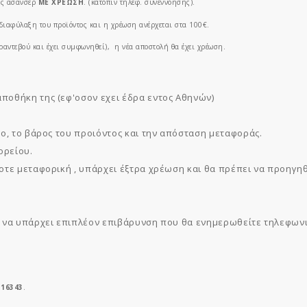
τός ασανσέρ
ΜΕ ΧΡΕΩΣΗ
. (κατόπιν τηλεφ. συνεννόησης).
η διαφύλαξη του προϊόντος και η χρέωση ανέρχεται στα 100€.
ραντεβού και έχει συμφωνηθεί), η νέα αποστολή θα έχει χρέωση.
ποθήκη της (εφ'οσον εχει έδρα εντος Αθηνών)
ο, το βάρος του προιόντος και την απόσταση μεταφοράς.
ορείου.
τοτε μεταφορική , υπάρχει έξτρα χρέωση και θα πρέπει να προηγ
ι να υπάρχει επιπλέον επιβάρυνση που θα ενημερωθείτε τηλεφωνι
 16343
.