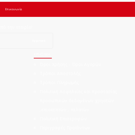
Επικοινωνία
ό την εταιρία!
Εγγραφή
ΧΡΗΣΙΜΑ
Όροι Χρήσης - Όροι Αγορών
Τρόποι Αποστολής
Τρόποι Πληρωμής
Πολιτική Ασφαλείας και προστασίας
προσωπικών δεδομένων χρηστών
,επισκεπτών , πελατών
Πολιτική Επιστροφών
Περιγραφές Προϊόντων