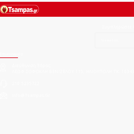
Συμπληρώστε τ
Επικοινωνία
Διεύθυνση Έδρας:
ΛΕΩΦ.ΣΟΦΟΚΛΗ ΒΕΝΙΖΕΛΟΥ 115, ΗΛΙΟΥΠΟΛΗ ΤΚ: 1634
210 5235722
Info@tsampas.gr